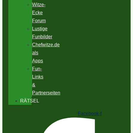
Witze-
Ecke
Forum
Lustige
Funbilder
Chefwitze.de
als
Apps
Fun-
Links
&
Partnerseiten
RÄTSEL
Facebook-f