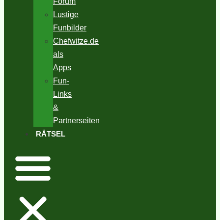
Forum
Lustige
Funbilder
Chefwitze.de
als
Apps
Fun-
Links
&
Partnerseiten
RÄTSEL