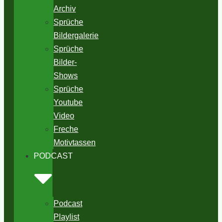
Archiv
Sprüche
Bildergalerie
Sprüche
Bilder-
Shows
Sprüche
Youtube
Video
Freche
Motivtassen
PODCAST
Podcast
Playlist