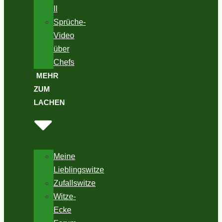
II
Sprüche-
Video
über
Chefs
MEHR
ZUM
LACHEN
Meine
Lieblingswitze
Zufallswitze
Witze-
Ecke