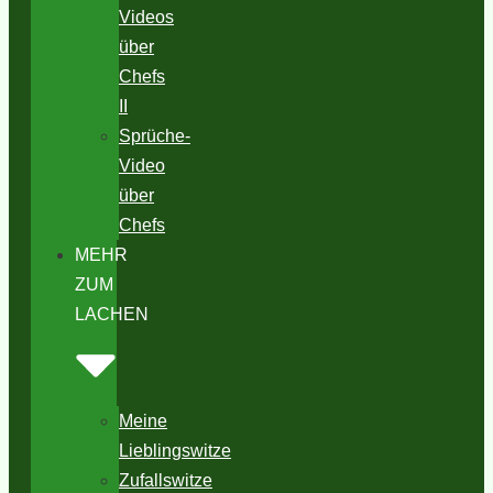
Videos
über
Chefs
II
Sprüche-
Video
über
Chefs
MEHR
ZUM
LACHEN
Meine
Lieblingswitze
Zufallswitze