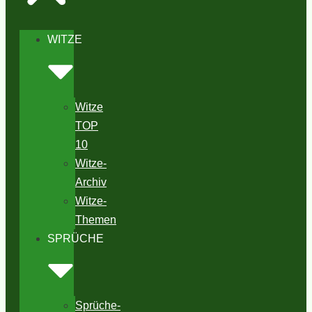
WITZE
Witze
TOP
10
Witze-
Archiv
Witze-
Themen
SPRÜCHE
Sprüche-