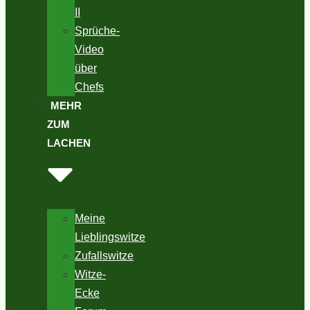
II
Sprüche-
Video
über
Chefs
MEHR
ZUM
LACHEN
Meine
Lieblingswitze
Zufallswitze
Witze-
Ecke