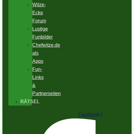
Witze-
Ecke
Forum
Lustige
Funbilder
Chefwitze.de
als
Apps
Fun-
Links
&
Partnerseiten
RÄTSEL
Facebook-f