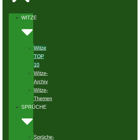
WITZE
Witze
TOP
10
Witze-
Archiv
Witze-
Themen
SPRÜCHE
Sprüche-