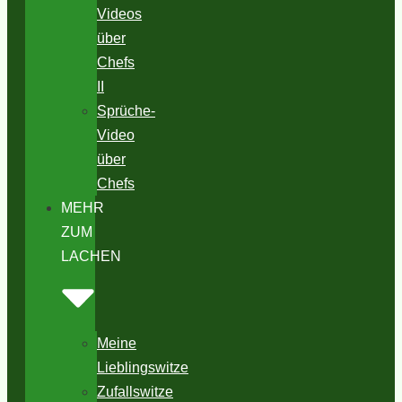
Videos
über
Chefs
II
Sprüche-
Video
über
Chefs
MEHR
ZUM
LACHEN
Meine
Lieblingswitze
Zufallswitze