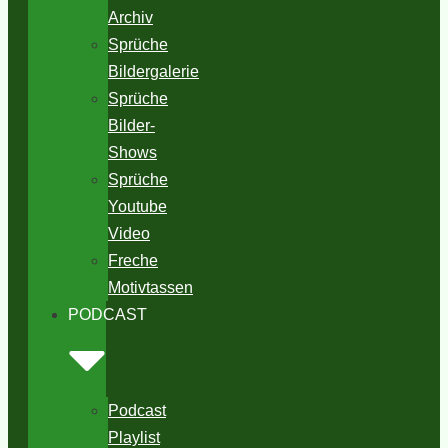
Archiv
Sprüche
Bildergalerie
Sprüche
Bilder-
Shows
Sprüche
Youtube
Video
Freche
Motivtassen
PODCAST
Podcast
Playlist