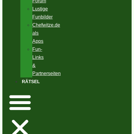
Forum
Lustige
Funbilder
Chefwitze.de
als
Apps
Fun-
Links
&
Partnerseiten
RÄTSEL