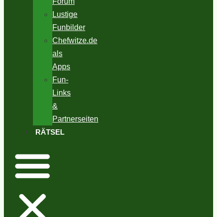
Forum
Lustige
Funbilder
Chefwitze.de
als
Apps
Fun-
Links
&
Partnerseiten
RÄTSEL