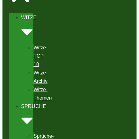
WITZE
Witze
TOP
10
Witze-
Archiv
Witze-
Themen
SPRÜCHE
Sprüche-