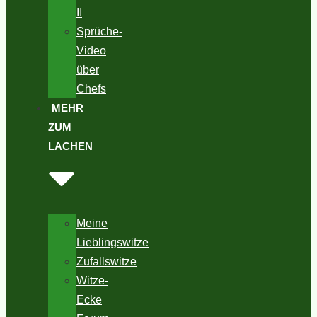
II
Sprüche-
Video
über
Chefs
MEHR
ZUM
LACHEN
Meine
Lieblingswitze
Zufallswitze
Witze-
Ecke