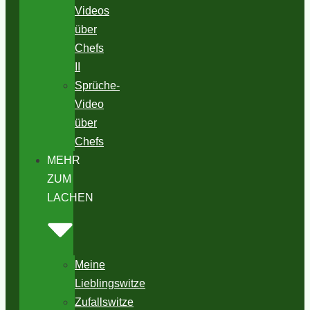
Videos
über
Chefs
II
Sprüche-
Video
über
Chefs
MEHR
ZUM
LACHEN
Meine
Lieblingswitze
Zufallswitze