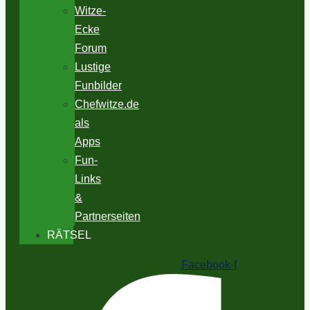
Witze-
Ecke
Forum
Lustige
Funbilder
Chefwitze.de
als
Apps
Fun-
Links
&
Partnerseiten
RÄTSEL
Facebook-f