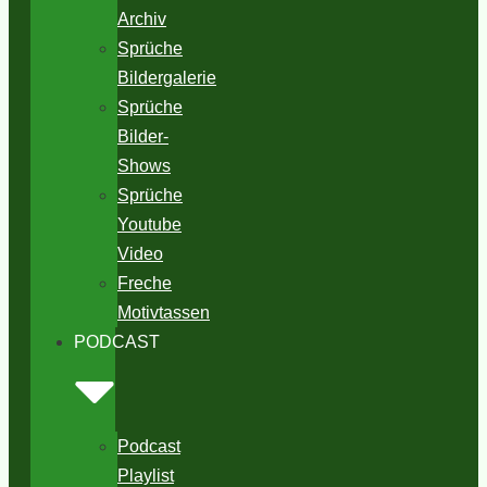
Archiv
Sprüche
Bildergalerie
Sprüche
Bilder-
Shows
Sprüche
Youtube
Video
Freche
Motivtassen
PODCAST
Podcast
Playlist