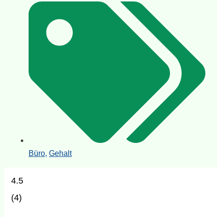
Büro
,
Gehalt
4.5
(
4
)