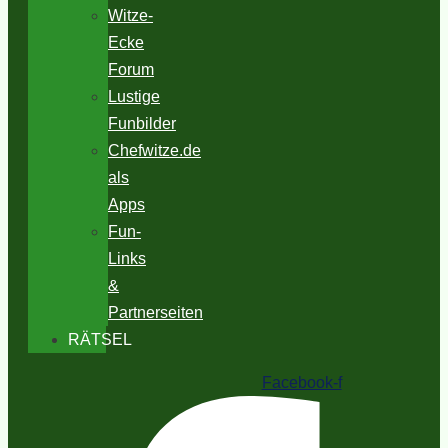
Witze-
Ecke
Forum
Lustige
Funbilder
Chefwitze.de
als
Apps
Fun-
Links
&
Partnerseiten
RÄTSEL
Facebook-f