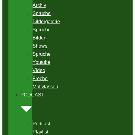
Archiv
Sprüche
Bildergalerie
Sprüche
Bilder-
Shows
Sprüche
Youtube
Video
Freche
Motivtassen
PODCAST
Podcast
Playlist