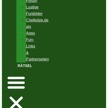
Forum
Lustige
Funbilder
Chefwitze.de
als
Apps
Fun-
Links
&
Partnerseiten
RÄTSEL