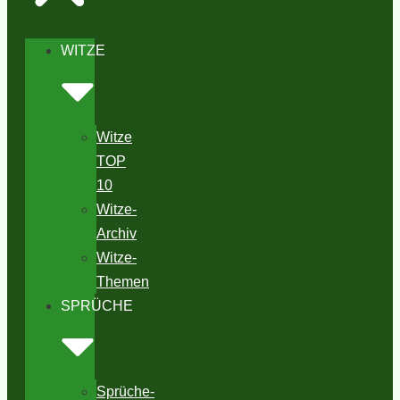
WITZE
Witze
TOP
10
Witze-
Archiv
Witze-
Themen
SPRÜCHE
Sprüche-