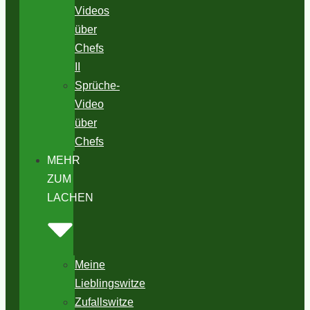
Videos
über
Chefs
II
Sprüche-
Video
über
Chefs
MEHR
ZUM
LACHEN
Meine
Lieblingswitze
Zufallswitze