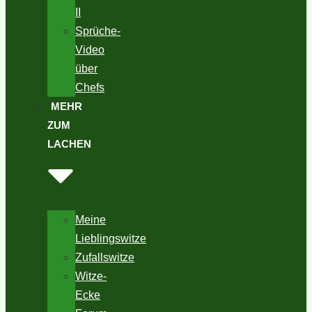
II
Sprüche-
Video
über
Chefs
MEHR
ZUM
LACHEN
Meine
Lieblingswitze
Zufallswitze
Witze-
Ecke