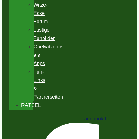
Witze-
Ecke
Forum
Lustige
Funbilder
Chefwitze.de
als
Apps
Fun-
Links
&
Partnerseiten
RÄTSEL
Facebook-f