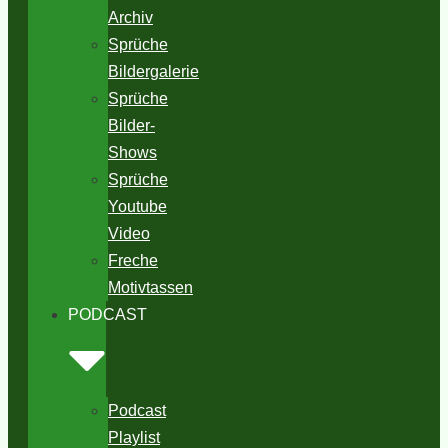
Archiv
Sprüche
Bildergalerie
Sprüche
Bilder-
Shows
Sprüche
Youtube
Video
Freche
Motivtassen
PODCAST
Podcast
Playlist