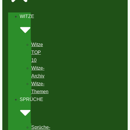
WITZE
Witze
TOP
10
Witze-
Archiv
Witze-
Themen
SPRÜCHE
Sprüche-