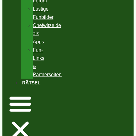
Forum
Lustige
Funbilder
Chefwitze.de
als
Apps
Fun-
Links
&
Partnerseiten
RÄTSEL