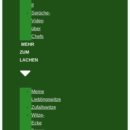
II
Sprüche-
Video
über
Chefs
MEHR
ZUM
LACHEN
Meine
Lieblingswitze
Zufallswitze
Witze-
Ecke