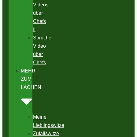
Videos
über
Chefs
II
Sprüche-
Video
über
Chefs
MEHR
ZUM
LACHEN
Meine
Lieblingswitze
Zufallswitze