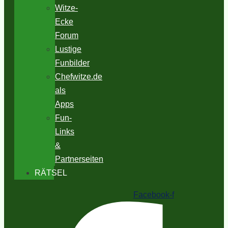
Witze-
Ecke
Forum
Lustige
Funbilder
Chefwitze.de
als
Apps
Fun-
Links
&
Partnerseiten
RÄTSEL
Facebook-f