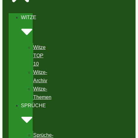
WITZE
Witze
TOP
10
Witze-
Archiv
Witze-
Themen
SPRÜCHE
Sprüche-