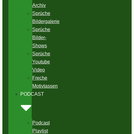
Archiv
Sprüche
Bildergalerie
Sprüche
Bilder-
Shows
Sprüche
Youtube
Video
Freche
Motivtassen
PODCAST
Podcast
Playlist