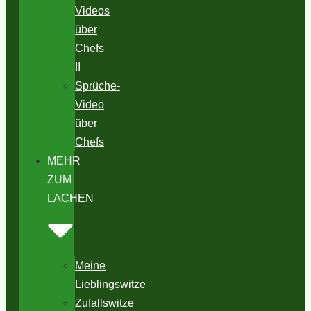
Videos
über
Chefs
II
Sprüche-
Video
über
Chefs
MEHR
ZUM
LACHEN
Meine
Lieblingswitze
Zufallswitze