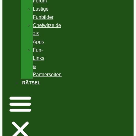
Forum
Lustige
Funbilder
Chefwitze.de
als
Apps
Fun-
Links
&
Partnerseiten
RÄTSEL