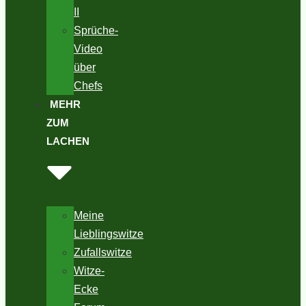
II
Sprüche-
Video
über
Chefs
MEHR
ZUM
LACHEN
Meine
Lieblingswitze
Zufallswitze
Witze-
Ecke