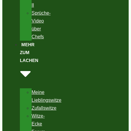
II
Sprüche-
Video
über
Chefs
MEHR
ZUM
LACHEN
Meine
Lieblingswitze
Zufallswitze
Witze-
Ecke