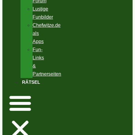
Forum
Lustige
Funbilder
Chefwitze.de
als
Apps
Fun-
Links
&
Partnerseiten
RÄTSEL