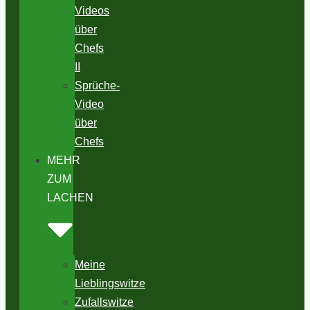
Videos
über
Chefs
II
Sprüche-
Video
über
Chefs
MEHR
ZUM
LACHEN
Meine
Lieblingswitze
Zufallswitze