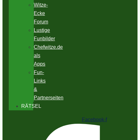
Witze-
Ecke
Forum
Lustige
Funbilder
Chefwitze.de
als
Apps
Fun-
Links
&
Partnerseiten
RÄTSEL
Facebook-f