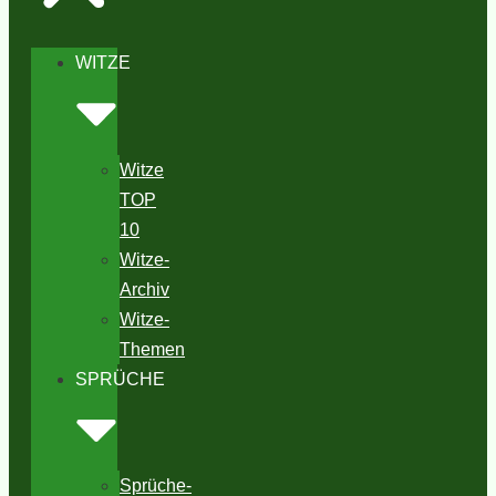
WITZE
Witze
TOP
10
Witze-
Archiv
Witze-
Themen
SPRÜCHE
Sprüche-