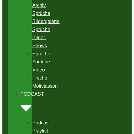
Archiv
Sprüche
Bildergalerie
Sprüche
Bilder-
Shows
Sprüche
Youtube
Video
Freche
Motivtassen
PODCAST
Podcast
Playlist