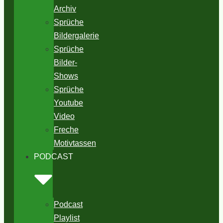
Archiv
Sprüche
Bildergalerie
Sprüche
Bilder-
Shows
Sprüche
Youtube
Video
Freche
Motivtassen
PODCAST
Podcast
Playlist