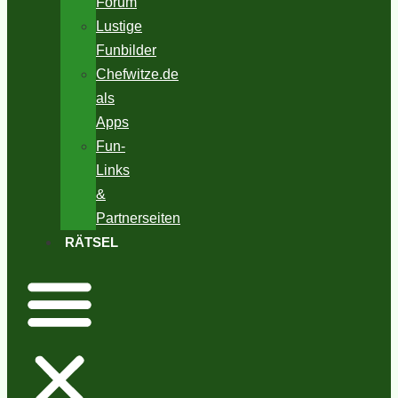
Forum
Lustige
Funbilder
Chefwitze.de
als
Apps
Fun-
Links
&
Partnerseiten
RÄTSEL