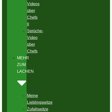
Videos
über
Chefs
II
Sprüche-
Video
über
Chefs
MEHR
ZUM
LACHEN
Meine
Lieblingswitze
Zufallswitze