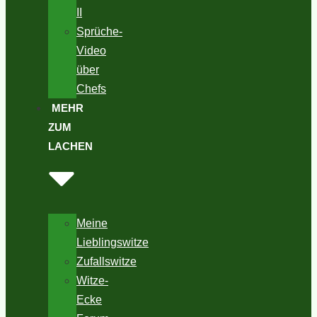
II
Sprüche-
Video
über
Chefs
MEHR
ZUM
LACHEN
Meine
Lieblingswitze
Zufallswitze
Witze-
Ecke