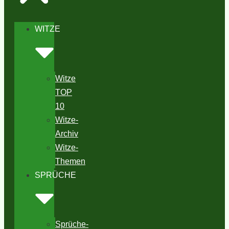
WITZE
Witze
TOP
10
Witze-
Archiv
Witze-
Themen
SPRÜCHE
Sprüche-