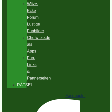
Witze-
Ecke
Forum
Lustige
Funbilder
Chefwitze.de
als
Apps
Fun-
Links
&
Partnerseiten
RÄTSEL
Facebook-f