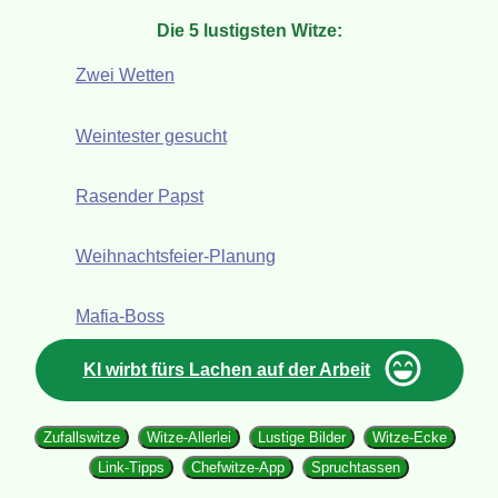
Die 5 lustigsten Witze:
Zwei Wetten
Weintester gesucht
Rasender Papst
Weihnachtsfeier-Planung
Mafia-Boss
KI wirbt fürs Lachen auf der Arbeit
Zufallswitze
Witze-Allerlei
Lustige Bilder
Witze-Ecke
Link-Tipps
Chefwitze-App
Spruchtassen