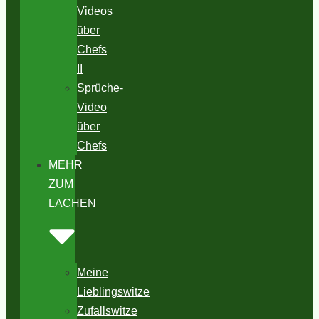
Videos
über
Chefs
II
Sprüche-
Video
über
Chefs
MEHR
ZUM
LACHEN
Meine
Lieblingswitze
Zufallswitze