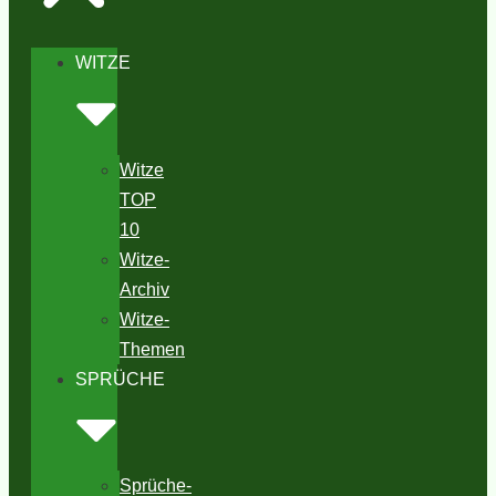
WITZE
Witze
TOP
10
Witze-
Archiv
Witze-
Themen
SPRÜCHE
Sprüche-