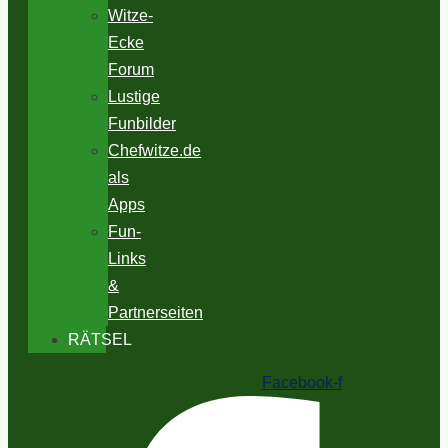
Witze-
Ecke
Forum
Lustige
Funbilder
Chefwitze.de
als
Apps
Fun-
Links
&
Partnerseiten
RÄTSEL
Facebook-f