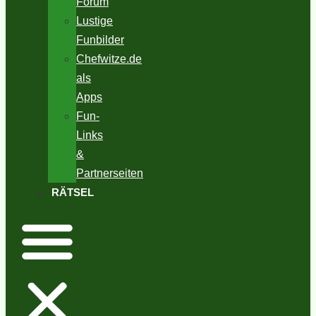
Forum
Lustige
Funbilder
Chefwitze.de
als
Apps
Fun-
Links
&
Partnerseiten
RÄTSEL