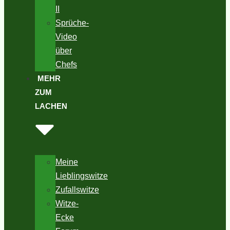
II
Sprüche-
Video
über
Chefs
MEHR
ZUM
LACHEN
Meine
Lieblingswitze
Zufallswitze
Witze-
Ecke