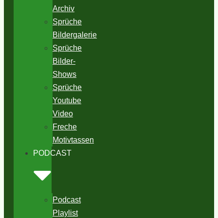
Archiv
Sprüche
Bildergalerie
Sprüche
Bilder-
Shows
Sprüche
Youtube
Video
Freche
Motivtassen
PODCAST
Podcast
Playlist