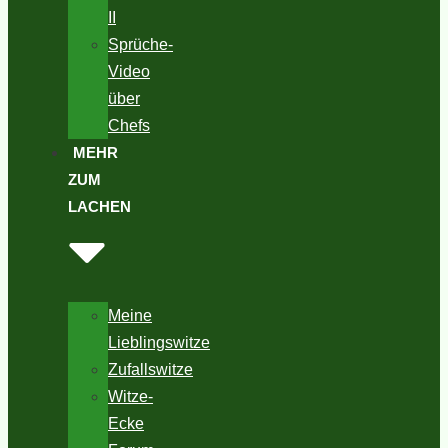
II
Sprüche-
Video
über
Chefs
MEHR
ZUM
LACHEN
Meine
Lieblingswitze
Zufallswitze
Witze-
Ecke