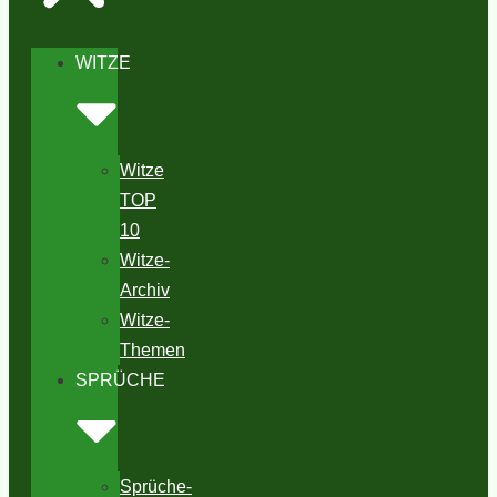
WITZE
Witze
TOP
10
Witze-
Archiv
Witze-
Themen
SPRÜCHE
Sprüche-