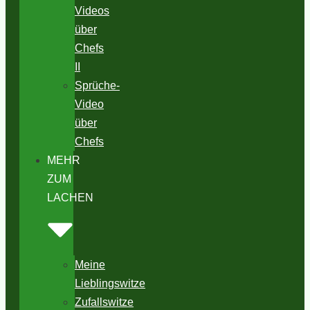
Videos
über
Chefs
II
Sprüche-
Video
über
Chefs
MEHR
ZUM
LACHEN
Meine
Lieblingswitze
Zufallswitze