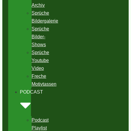
Archiv
Sprüche
Bildergalerie
Sprüche
Bilder-
Shows
Sprüche
Youtube
Video
Freche
Motivtassen
PODCAST
Podcast
Playlist