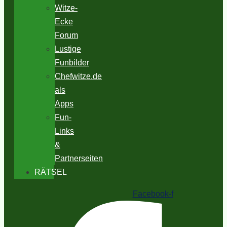
Witze-
Ecke
Forum
Lustige
Funbilder
Chefwitze.de
als
Apps
Fun-
Links
&
Partnerseiten
RÄTSEL
Facebook-f