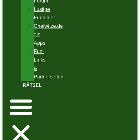
Forum
Lustige
Funbilder
Chefwitze.de
als
Apps
Fun-
Links
&
Partnerseiten
RÄTSEL