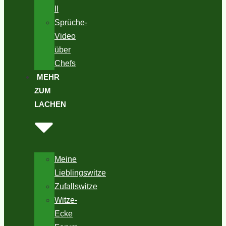
II
Sprüche-
Video
über
Chefs
MEHR
ZUM
LACHEN
Meine
Lieblingswitze
Zufallswitze
Witze-
Ecke