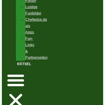
Forum
Lustige
Funbilder
Chefwitze.de
als
Apps
Fun-
Links
&
Partnerseiten
RÄTSEL