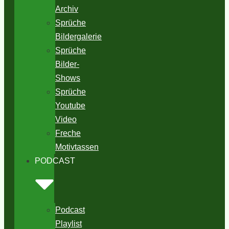
Archiv
Sprüche
Bildergalerie
Sprüche
Bilder-
Shows
Sprüche
Youtube
Video
Freche
Motivtassen
PODCAST
Podcast
Playlist