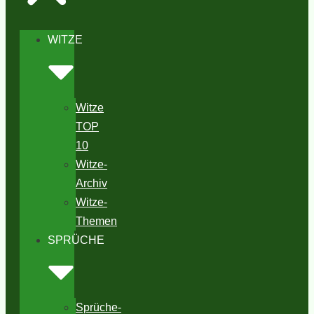
WITZE
Witze
TOP
10
Witze-
Archiv
Witze-
Themen
SPRÜCHE
Sprüche-