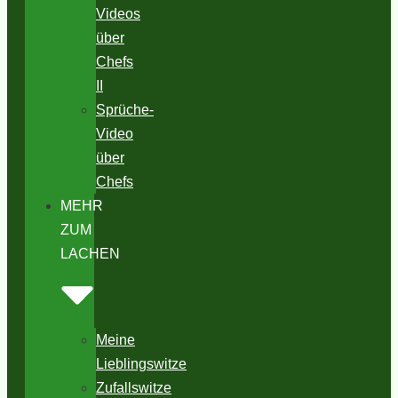
Videos
über
Chefs
II
Sprüche-
Video
über
Chefs
MEHR
ZUM
LACHEN
Meine
Lieblingswitze
Zufallswitze