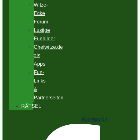
Witze-
Ecke
Forum
Lustige
Funbilder
Chefwitze.de
als
Apps
Fun-
Links
&
Partnerseiten
RÄTSEL
Facebook-f