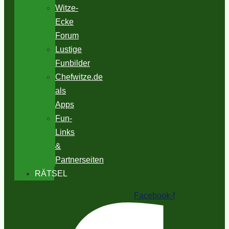
Witze-
Ecke
Forum
Lustige
Funbilder
Chefwitze.de
als
Apps
Fun-
Links
&
Partnerseiten
RÄTSEL
Facebook-f