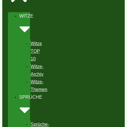
WITZE
Witze
TOP
10
Witze-
Archiv
Witze-
Themen
SPRÜCHE
Sprüche-