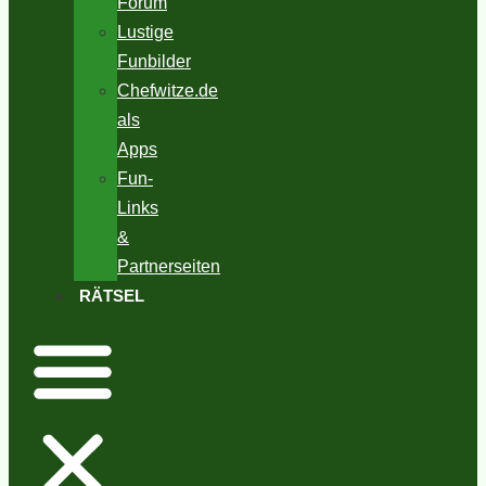
Forum
Lustige
Funbilder
Chefwitze.de
als
Apps
Fun-
Links
&
Partnerseiten
RÄTSEL