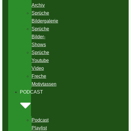
Archiv
Sprüche
Bildergalerie
Sprüche
Bilder-
Shows
Sprüche
Youtube
Video
Freche
Motivtassen
PODCAST
Podcast
Playlist