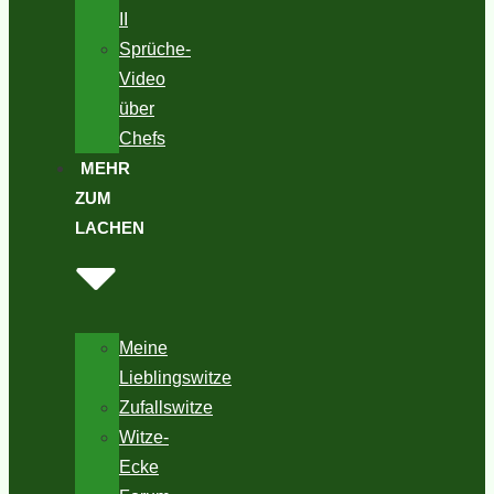
II
Sprüche-
Video
über
Chefs
MEHR
ZUM
LACHEN
Meine
Lieblingswitze
Zufallswitze
Witze-
Ecke