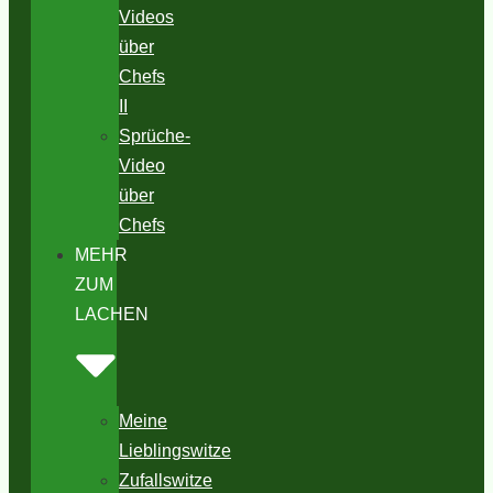
Videos
über
Chefs
II
Sprüche-
Video
über
Chefs
MEHR
ZUM
LACHEN
Meine
Lieblingswitze
Zufallswitze