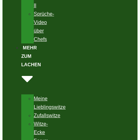
II
Sprüche-
Video
über
Chefs
MEHR
ZUM
LACHEN
Meine
Lieblingswitze
Zufallswitze
Witze-
Ecke