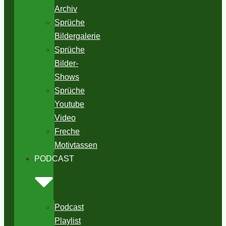
Archiv
Sprüche
Bildergalerie
Sprüche
Bilder-
Shows
Sprüche
Youtube
Video
Freche
Motivtassen
PODCAST
Podcast
Playlist