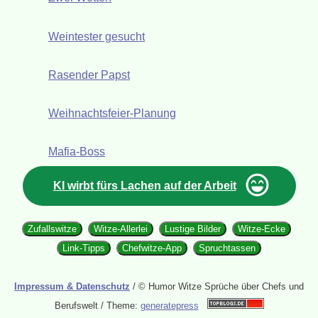
Weintester gesucht
Rasender Papst
Weihnachtsfeier-Planung
Mafia-Boss
KI wirbt fürs Lachen auf der Arbeit
Zufallswitze
Witze-Allerlei
Lustige Bilder
Witze-Ecke
Link-Tipps
Chefwitze-App
Spruchtassen
Impressum & Datenschutz
/ © Humor Witze Sprüche über Chefs und
Berufswelt / Theme:
generatepress