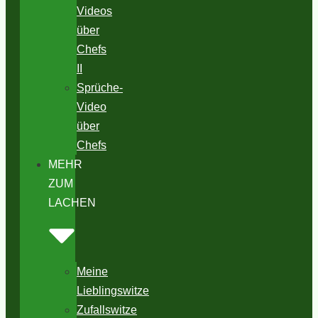
Videos
über
Chefs
II
Sprüche-
Video
über
Chefs
MEHR
ZUM
LACHEN
Meine
Lieblingswitze
Zufallswitze