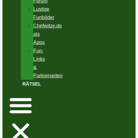
Forum
Lustige
Funbilder
Chefwitze.de
als
Apps
Fun-
Links
&
Partnerseiten
RÄTSEL