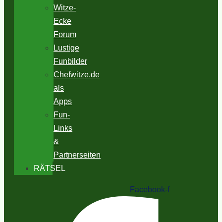
Witze-
Ecke
Forum
Lustige
Funbilder
Chefwitze.de
als
Apps
Fun-
Links
&
Partnerseiten
RÄTSEL
Facebook-f