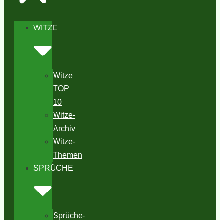
WITZE
Witze
TOP
10
Witze-
Archiv
Witze-
Themen
SPRÜCHE
Sprüche-