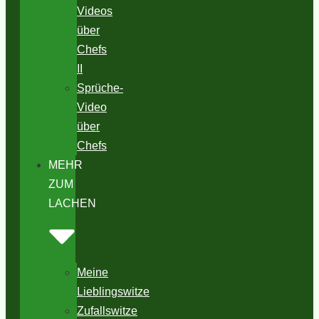
Videos
über
Chefs
II
Sprüche-
Video
über
Chefs
MEHR
ZUM
LACHEN
Meine
Lieblingswitze
Zufallswitze