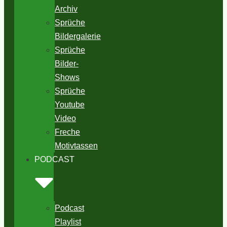
Archiv
Sprüche
Bildergalerie
Sprüche
Bilder-
Shows
Sprüche
Youtube
Video
Freche
Motivtassen
PODCAST
Podcast
Playlist