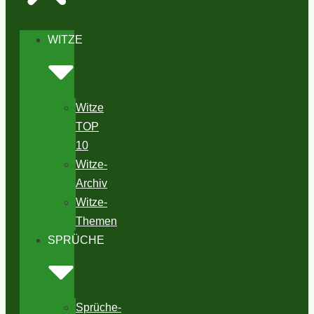
WITZE
Witze
TOP
10
Witze-
Archiv
Witze-
Themen
SPRÜCHE
Sprüche-