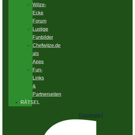
Witze-
Ecke
Forum
Lustige
Funbilder
Chefwitze.de
als
Apps
Fun-
Links
&
Partnerseiten
RÄTSEL
Facebook-f