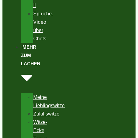
II
Sprüche-
Video
über
Chefs
MEHR
ZUM
LACHEN
Meine
Lieblingswitze
Zufallswitze
Witze-
Ecke