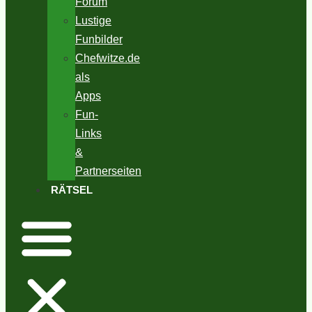
Forum
Lustige
Funbilder
Chefwitze.de
als
Apps
Fun-
Links
&
Partnerseiten
RÄTSEL