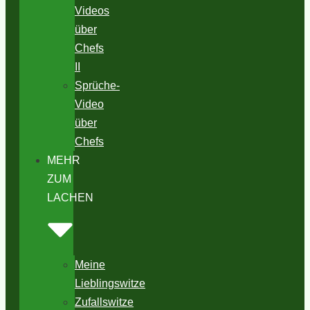
Videos
über
Chefs
II
Sprüche-
Video
über
Chefs
MEHR
ZUM
LACHEN
Meine
Lieblingswitze
Zufallswitze