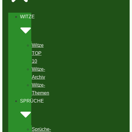
WITZE
Witze
TOP
10
Witze-
Archiv
Witze-
Themen
SPRÜCHE
Sprüche-