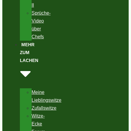
II
Sprüche-
Video
über
Chefs
MEHR
ZUM
LACHEN
Meine
Lieblingswitze
Zufallswitze
Witze-
Ecke