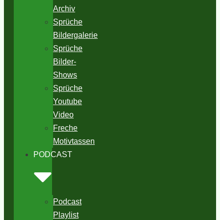
Archiv
Sprüche
Bildergalerie
Sprüche
Bilder-
Shows
Sprüche
Youtube
Video
Freche
Motivtassen
PODCAST
Podcast
Playlist