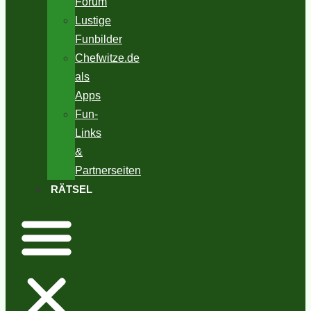
Forum
Lustige
Funbilder
Chefwitze.de
als
Apps
Fun-
Links
&
Partnerseiten
RÄTSEL