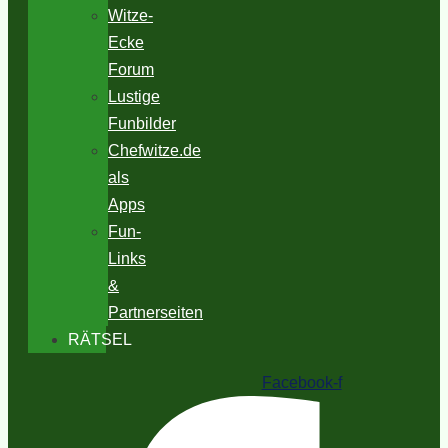
Witze-
Ecke
Forum
Lustige
Funbilder
Chefwitze.de
als
Apps
Fun-
Links
&
Partnerseiten
RÄTSEL
Facebook-f