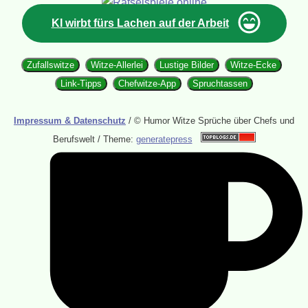
KI wirbt fürs Lachen auf der Arbeit
Zufallswitze
Witze-Allerlei
Lustige Bilder
Witze-Ecke
Link-Tipps
Chefwitze-App
Spruchtassen
Impressum & Datenschutz
/ © Humor Witze Sprüche über Chefs und
Berufswelt / Theme:
generatepress