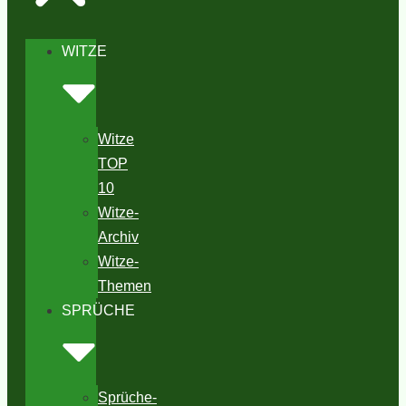
WITZE
Witze
TOP
10
Witze-
Archiv
Witze-
Themen
SPRÜCHE
Sprüche-