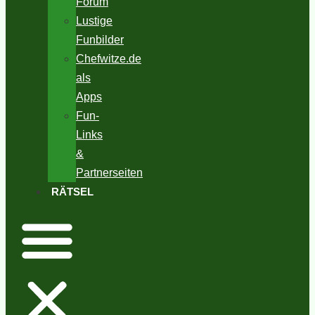
Forum
Lustige
Funbilder
Chefwitze.de
als
Apps
Fun-
Links
&
Partnerseiten
RÄTSEL