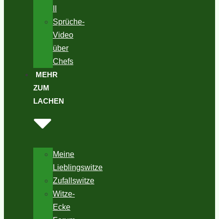
II
Sprüche-
Video
über
Chefs
MEHR
ZUM
LACHEN
Meine
Lieblingswitze
Zufallswitze
Witze-
Ecke