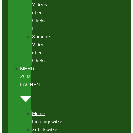
Videos
über
Chefs
II
Sprüche-
Video
über
Chefs
MEHR
ZUM
LACHEN
Meine
Lieblingswitze
Zufallswitze