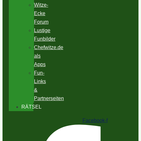
Witze-
Ecke
Forum
Lustige
Funbilder
Chefwitze.de
als
Apps
Fun-
Links
&
Partnerseiten
RÄTSEL
Facebook-f