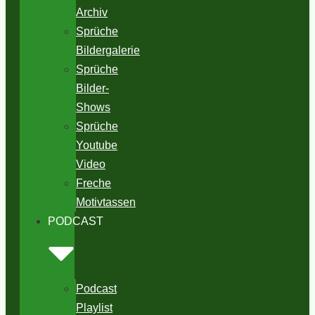
Archiv
Sprüche
Bildergalerie
Sprüche
Bilder-
Shows
Sprüche
Youtube
Video
Freche
Motivtassen
PODCAST
Podcast
Playlist