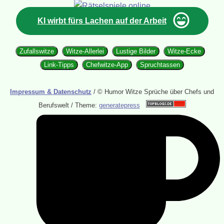
KI wirbt fürs Lachen auf der Arbeit
Zufallswitze
Witze-Allerlei
Lustige Bilder
Witze-Ecke
Link-Tipps
Chefwitze-App
Spruchtassen
Impressum & Datenschutz
/ © Humor Witze Sprüche über Chefs und
Berufswelt / Theme:
generatepress