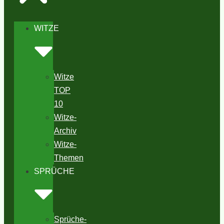
WITZE
Witze
TOP
10
Witze-
Archiv
Witze-
Themen
SPRÜCHE
Sprüche-