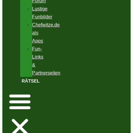
Forum
Lustige
Funbilder
Chefwitze.de
als
Apps
Fun-
Links
&
Partnerseiten
RÄTSEL