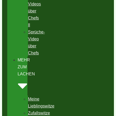
Videos
über
Chefs
II
Sprüche-
Video
über
Chefs
MEHR
ZUM
LACHEN
Meine
Lieblingswitze
Zufallswitze