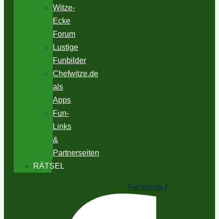
Witze-
Ecke
Forum
Lustige
Funbilder
Chefwitze.de
als
Apps
Fun-
Links
&
Partnerseiten
RÄTSEL
Facebook-f