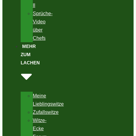
II
Sprüche-
Video
über
Chefs
MEHR
ZUM
LACHEN
Meine
Lieblingswitze
Zufallswitze
Witze-
Ecke