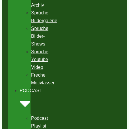
Archiv
Sprüche
Bildergalerie
Sprüche
Bilder-
Shows
Sprüche
Youtube
Video
Freche
Motivtassen
PODCAST
Podcast
Playlist