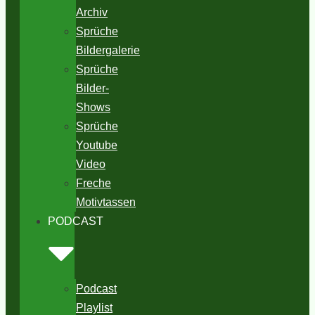
Archiv
Sprüche
Bildergalerie
Sprüche
Bilder-
Shows
Sprüche
Youtube
Video
Freche
Motivtassen
PODCAST
Podcast
Playlist