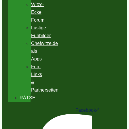
Witze-
Ecke
Forum
Lustige
Funbilder
Chefwitze.de
als
Apps
Fun-
Links
&
Partnerseiten
RÄTSEL
Facebook-f