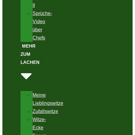
II
Sprüche-
Video
über
Chefs
MEHR
ZUM
LACHEN
Meine
Lieblingswitze
Zufallswitze
Witze-
Ecke