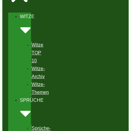
WITZE
Witze
TOP
10
Witze-
Archiv
Witze-
Themen
SPRÜCHE
Sprüche-