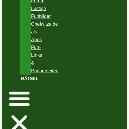
Forum
Lustige
Funbilder
Chefwitze.de
als
Apps
Fun-
Links
&
Partnerseiten
RÄTSEL