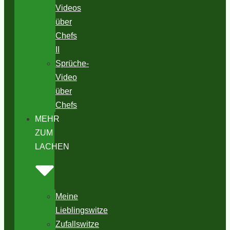
Videos
über
Chefs
II
Sprüche-
Video
über
Chefs
MEHR
ZUM
LACHEN
Meine
Lieblingswitze
Zufallswitze