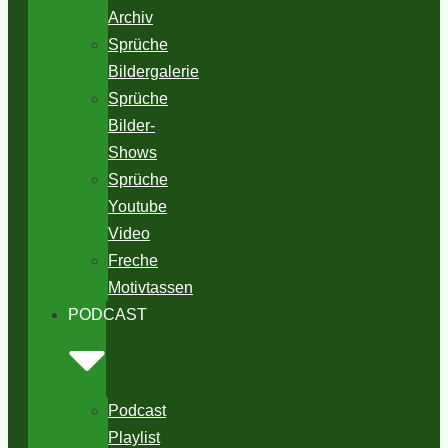
Archiv
Sprüche
Bildergalerie
Sprüche
Bilder-
Shows
Sprüche
Youtube
Video
Freche
Motivtassen
PODCAST
Podcast
Playlist