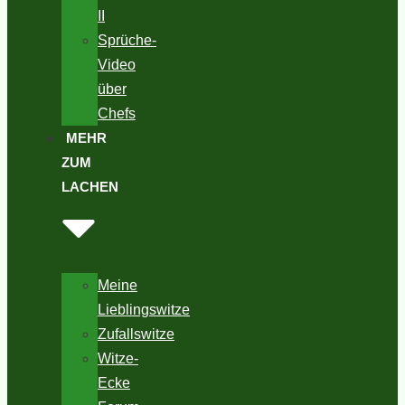
II
Sprüche-
Video
über
Chefs
MEHR
ZUM
LACHEN
Meine
Lieblingswitze
Zufallswitze
Witze-
Ecke