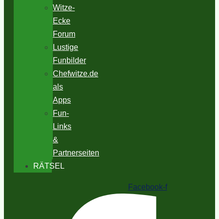
Witze-
Ecke
Forum
Lustige
Funbilder
Chefwitze.de
als
Apps
Fun-
Links
&
Partnerseiten
RÄTSEL
Facebook-f