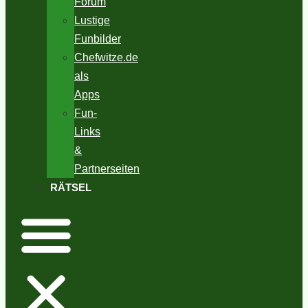
Forum
Lustige
Funbilder
Chefwitze.de
als
Apps
Fun-
Links
&
Partnerseiten
RÄTSEL