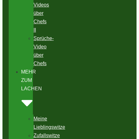
Videos
über
Chefs
II
Sprüche-
Video
über
Chefs
MEHR
ZUM
LACHEN
Meine
Lieblingswitze
Zufallswitze