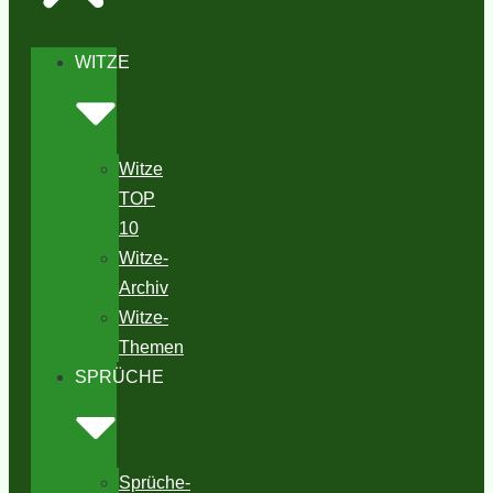
WITZE
Witze
TOP
10
Witze-
Archiv
Witze-
Themen
SPRÜCHE
Sprüche-