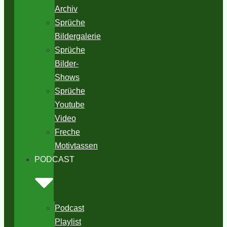
Archiv
Sprüche
Bildergalerie
Sprüche
Bilder-
Shows
Sprüche
Youtube
Video
Freche
Motivtassen
PODCAST
Podcast
Playlist