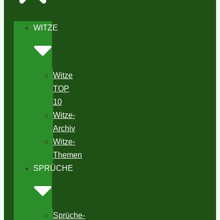
WITZE
Witze
TOP
10
Witze-
Archiv
Witze-
Themen
SPRÜCHE
Sprüche-