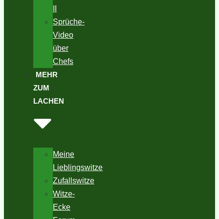
II
Sprüche-
Video
über
Chefs
MEHR
ZUM
LACHEN
Meine
Lieblingswitze
Zufallswitze
Witze-
Ecke