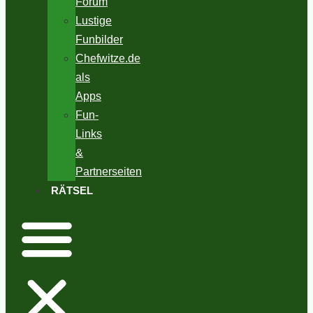
Forum
Lustige
Funbilder
Chefwitze.de
als
Apps
Fun-
Links
&
Partnerseiten
RÄTSEL