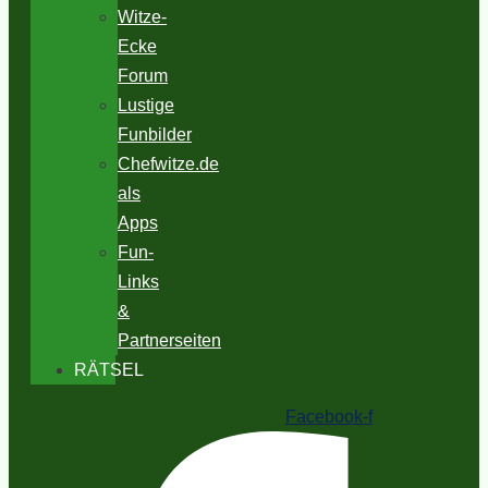
Witze-
Ecke
Forum
Lustige
Funbilder
Chefwitze.de
als
Apps
Fun-
Links
&
Partnerseiten
RÄTSEL
Facebook-f