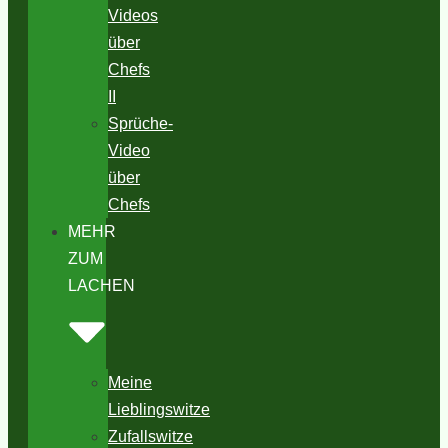
Videos
über
Chefs
II
Sprüche-
Video
über
Chefs
MEHR
ZUM
LACHEN
Meine
Lieblingswitze
Zufallswitze