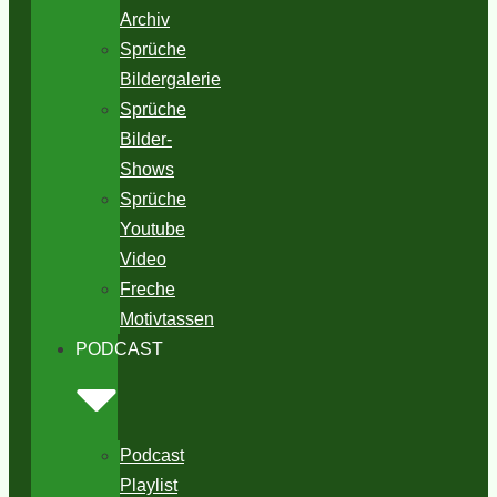
Archiv
Sprüche
Bildergalerie
Sprüche
Bilder-
Shows
Sprüche
Youtube
Video
Freche
Motivtassen
PODCAST
Podcast
Playlist