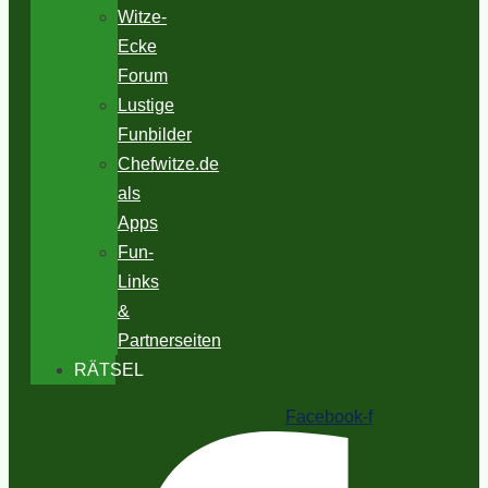
Witze-
Ecke
Forum
Lustige
Funbilder
Chefwitze.de
als
Apps
Fun-
Links
&
Partnerseiten
RÄTSEL
Facebook-f