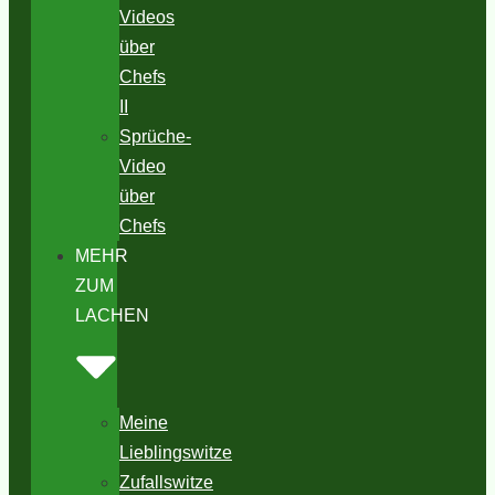
Videos
über
Chefs
II
Sprüche-
Video
über
Chefs
MEHR
ZUM
LACHEN
Meine
Lieblingswitze
Zufallswitze