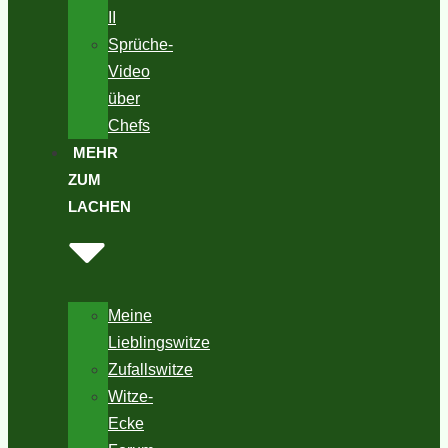
II
Sprüche-
Video
über
Chefs
MEHR
ZUM
LACHEN
Meine
Lieblingswitze
Zufallswitze
Witze-
Ecke