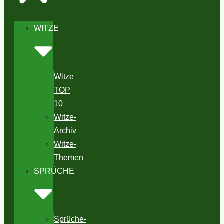
WITZE
Witze
TOP
10
Witze-
Archiv
Witze-
Themen
SPRÜCHE
Sprüche-