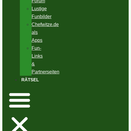
Forum
Lustige
Funbilder
Chefwitze.de
als
Apps
Fun-
Links
&
Partnerseiten
RÄTSEL