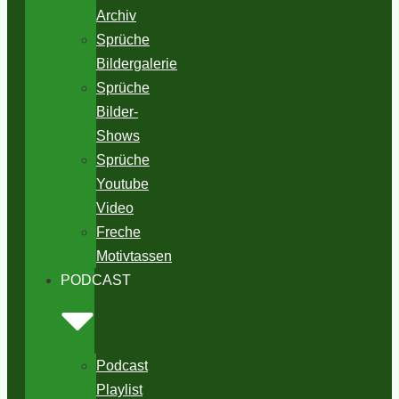
Archiv
Sprüche
Bildergalerie
Sprüche
Bilder-
Shows
Sprüche
Youtube
Video
Freche
Motivtassen
PODCAST
Podcast
Playlist