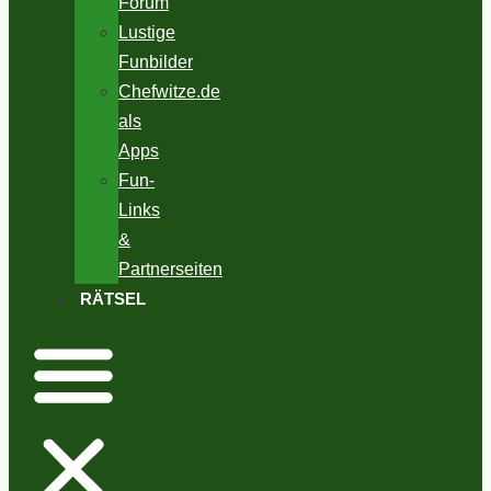
Forum
Lustige
Funbilder
Chefwitze.de
als
Apps
Fun-
Links
&
Partnerseiten
RÄTSEL