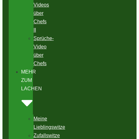
Videos
über
Chefs
II
Sprüche-
Video
über
Chefs
MEHR
ZUM
LACHEN
Meine
Lieblingswitze
Zufallswitze