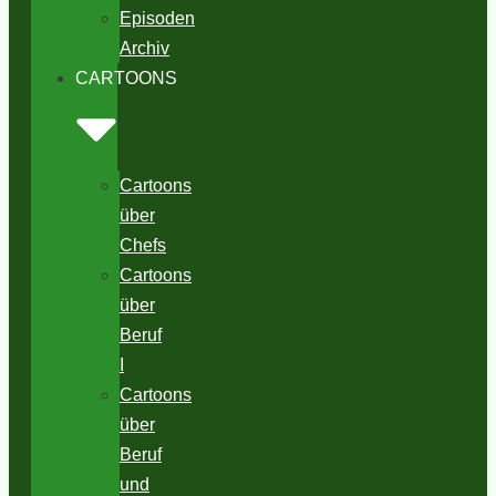
Episoden
Archiv
CARTOONS
Cartoons
über
Chefs
Cartoons
über
Beruf
I
Cartoons
über
Beruf
und