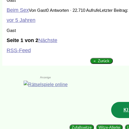
Gast
Beim Sex
Von Gast
0 Antworten · 22.710 Aufrufe
Letzter Beitrag
vor 5 Jahren
Gast
Seite 1 von 2
Nächste
RSS-Feed
« Zurück
Anzeige
KI
Zufallswitze
Witze-Allerlei
L