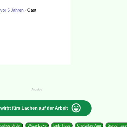
:
vor 5 Jahren
· Gast
Anzeige
 wirbt fürs Lachen auf der Arbeit
ustige Bilder
Witze-Ecke
Link-Tipps
Chefwitze-App
Spruchtass