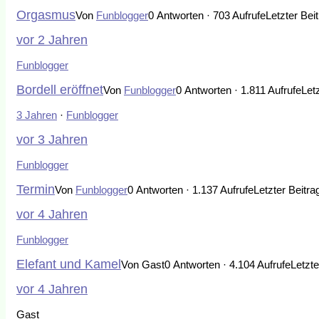
Orgasmus
Von
Funblogger
0 Antworten · 703 Aufrufe
Letzter Bei
vor 2 Jahren
Funblogger
Bordell eröffnet
Von
Funblogger
0 Antworten · 1.811 Aufrufe
Let
3 Jahren
·
Funblogger
vor 3 Jahren
Funblogger
Termin
Von
Funblogger
0 Antworten · 1.137 Aufrufe
Letzter Beitra
vor 4 Jahren
Funblogger
Elefant und Kamel
Von Gast
0 Antworten · 4.104 Aufrufe
Letzte
vor 4 Jahren
Gast