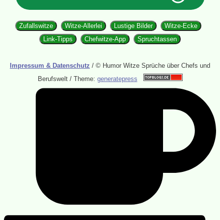
Zufallswitze
Witze-Allerlei
Lustige Bilder
Witze-Ecke
Link-Tipps
Chefwitze-App
Spruchtassen
Impressum & Datenschutz
/ © Humor Witze Sprüche über Chefs und
Berufswelt / Theme:
generatepress