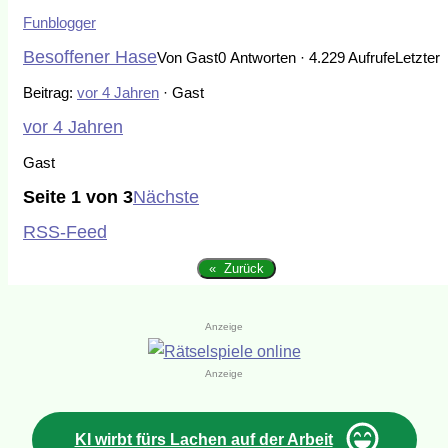
Funblogger
Besoffener Hase
Von Gast
0 Antworten · 4.229 Aufrufe
Letzter
Beitrag:
vor 4 Jahren
· Gast
vor 4 Jahren
Gast
Seite 1 von 3
Nächste
RSS-Feed
« Zurück
Anzeige
Anzeige
KI wirbt fürs Lachen auf der Arbeit