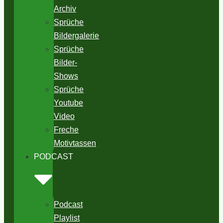
Archiv
Sprüche
Bildergalerie
Sprüche
Bilder-
Shows
Sprüche
Youtube
Video
Freche
Motivtassen
PODCAST
Podcast
Playlist