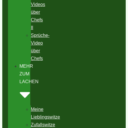
Videos
über
Chefs
II
Sprüche-
Video
über
Chefs
MEHR
ZUM
LACHEN
Meine
Lieblingswitze
Zufallswitze