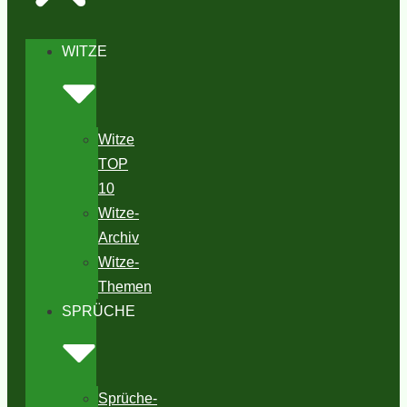
WITZE
Witze
TOP
10
Witze-
Archiv
Witze-
Themen
SPRÜCHE
Sprüche-