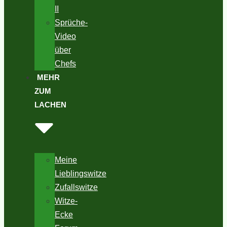
II
Sprüche-
Video
über
Chefs
MEHR
ZUM
LACHEN
Meine
Lieblingswitze
Zufallswitze
Witze-
Ecke