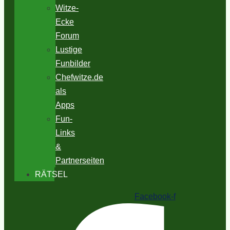
Witze-
Ecke
Forum
Lustige
Funbilder
Chefwitze.de
als
Apps
Fun-
Links
&
Partnerseiten
RÄTSEL
Facebook-f