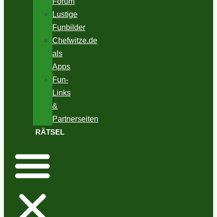
Forum
Lustige
Funbilder
Chefwitze.de
als
Apps
Fun-
Links
&
Partnerseiten
RÄTSEL