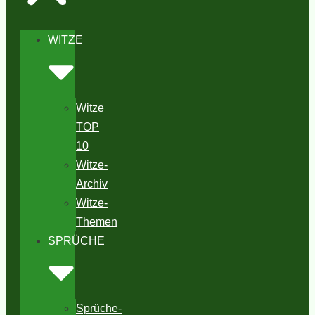
WITZE
Witze
TOP
10
Witze-
Archiv
Witze-
Themen
SPRÜCHE
Sprüche-