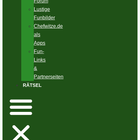
Forum
Lustige
Funbilder
Chefwitze.de
als
Apps
Fun-
Links
&
Partnerseiten
RÄTSEL