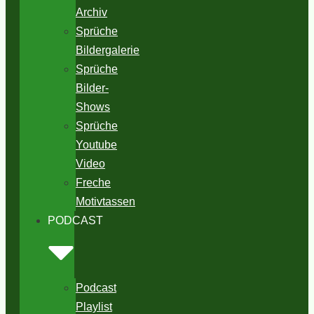
Archiv
Sprüche
Bildergalerie
Sprüche
Bilder-
Shows
Sprüche
Youtube
Video
Freche
Motivtassen
PODCAST
Podcast
Playlist