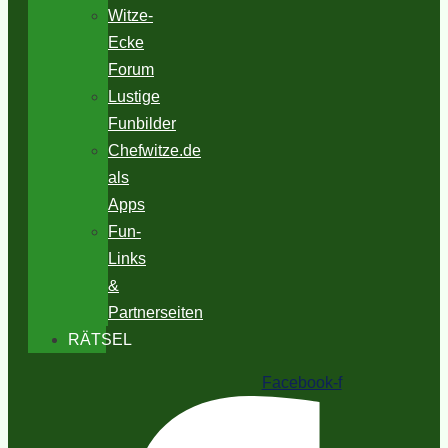
Witze-
Ecke
Forum
Lustige
Funbilder
Chefwitze.de
als
Apps
Fun-
Links
&
Partnerseiten
RÄTSEL
Facebook-f