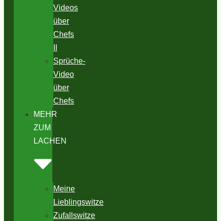
Videos
über
Chefs
II
Sprüche-
Video
über
Chefs
MEHR
ZUM
LACHEN
Meine
Lieblingswitze
Zufallswitze