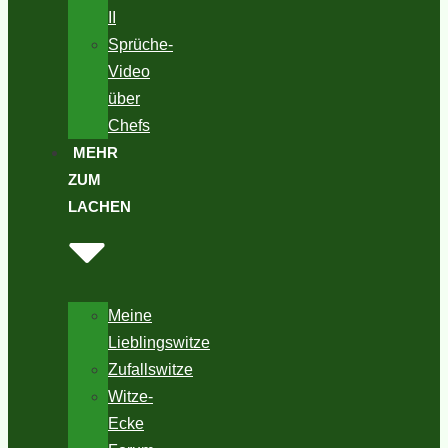
II
Sprüche-
Video
über
Chefs
MEHR
ZUM
LACHEN
Meine
Lieblingswitze
Zufallswitze
Witze-
Ecke