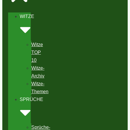
WITZE
Witze
TOP
10
Witze-
Archiv
Witze-
Themen
SPRÜCHE
Sprüche-