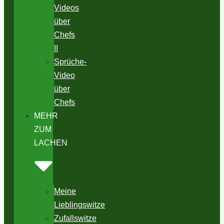
Videos
über
Chefs
II
Sprüche-
Video
über
Chefs
MEHR
ZUM
LACHEN
Meine
Lieblingswitze
Zufallswitze