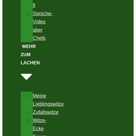
II
Sprüche-
Video
über
Chefs
MEHR
ZUM
LACHEN
Meine
Lieblingswitze
Zufallswitze
Witze-
Ecke