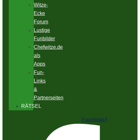
Witze-
Ecke
Forum
Lustige
Funbilder
Chefwitze.de
als
Apps
Fun-
Links
&
Partnerseiten
RÄTSEL
Facebook-f