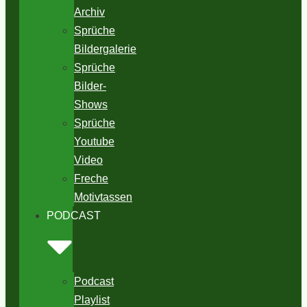
Archiv
Sprüche
Bildergalerie
Sprüche
Bilder-
Shows
Sprüche
Youtube
Video
Freche
Motivtassen
PODCAST
Podcast
Playlist