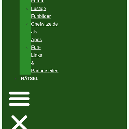
Forum
Lustige
Funbilder
Chefwitze.de
als
Apps
Fun-
Links
&
Partnerseiten
RÄTSEL