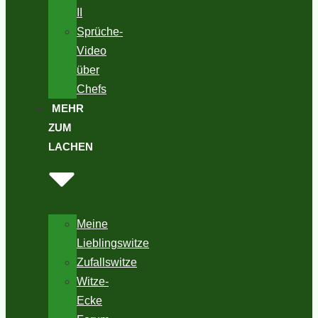
II
Sprüche-
Video
über
Chefs
MEHR
ZUM
LACHEN
Meine
Lieblingswitze
Zufallswitze
Witze-
Ecke