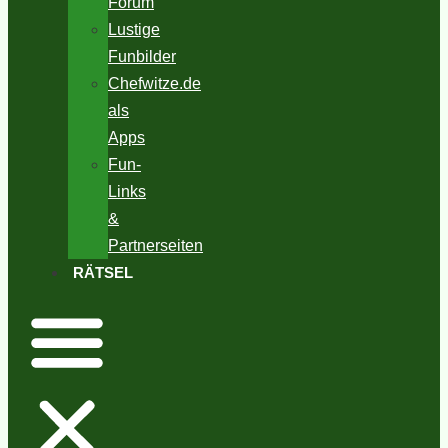
Forum
Lustige
Funbilder
Chefwitze.de
als
Apps
Fun-
Links
&
Partnerseiten
RÄTSEL