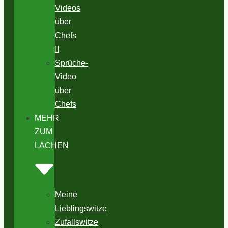
Videos
über
Chefs
II
Sprüche-
Video
über
Chefs
MEHR
ZUM
LACHEN
Meine
Lieblingswitze
Zufallswitze