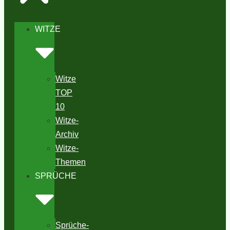
WITZE
Witze
TOP
10
Witze-
Archiv
Witze-
Themen
SPRÜCHE
Sprüche-