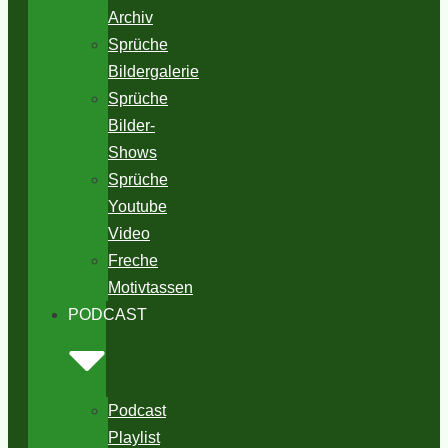
Archiv
Sprüche
Bildergalerie
Sprüche
Bilder-
Shows
Sprüche
Youtube
Video
Freche
Motivtassen
PODCAST
Podcast
Playlist