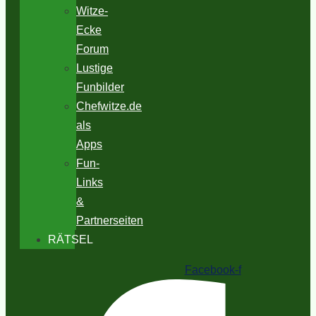
Witze-
Ecke
Forum
Lustige
Funbilder
Chefwitze.de
als
Apps
Fun-
Links
&
Partnerseiten
RÄTSEL
Facebook-f